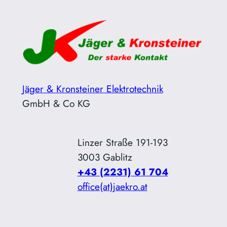
Zum
Inhalt
springen
Jäger & Kronsteiner Elektrotechnik
GmbH & Co KG
Linzer Straße 191-193
3003 Gablitz
+43 (2231) 61 704
office(at)jaekro.at