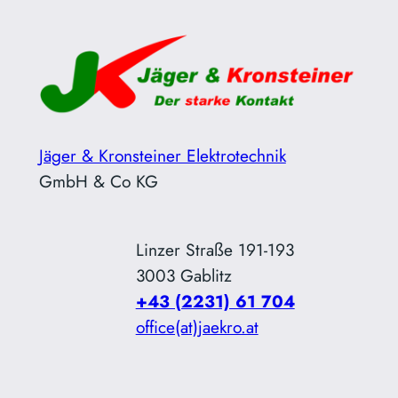
Zum
Inhalt
springen
Jäger & Kronsteiner Elektrotechnik
GmbH & Co KG
Linzer Straße 191-193
3003 Gablitz
+43 (2231) 61 704
office(at)jaekro.at