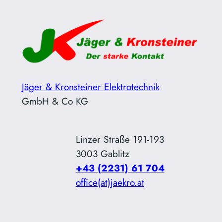
Zum
Inhalt
springen
Jäger & Kronsteiner Elektrotechnik
GmbH & Co KG
Linzer Straße 191-193
3003 Gablitz
+43 (2231) 61 704
office(at)jaekro.at